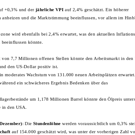
uf +0,3% und der
jährliche VPI
auf 2,4% geschätzt. Ein höherer
gen anheizen und die Marktstimmung beeinflussen, vor allem im Hinb
zone wird ebenfalls bei 2,4% erwartet, was den aktuellen Inflation
 beeinflussen könnte.
rt von 7,7 Millionen offenen Stellen könnte den Arbeitsmarkt in den
und den US-Dollar positiv ist.
ein moderates Wachstum von 131.000 neuen Arbeitsplätzen erwartet
, während ein schwächeres Ergebnis Bedenken über das
lagerbestände um 1,178 Millionen Barrel könnte den Ölpreis unter
e in den USA.
 (Dezember)
: Die
Stundenlöhne
werden voraussichtlich um 0,3% ste
chaft
auf 154.000 geschätzt wird, was unter der vorherigen Zahl v