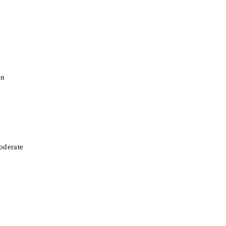
en
oderate