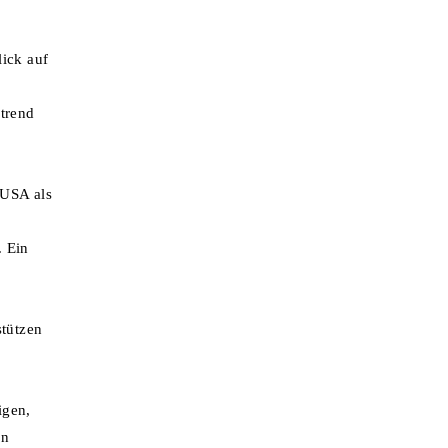
lick auf
strend
 USA als
. Ein
stützen
igen,
on