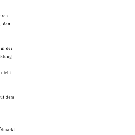
eren
, den
 in der
cklung
 nicht
.
auf dem
 Ölmarkt