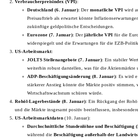
Verbraucherpreisindex (VPI)
:
Deutschland (6. Januar)
: Der
monatliche VPI
wird a
Preisauftrieb als erwartet könnte Inflationserwartun
zukünftige geldpolitische Entscheidungen.
Eurozone (7. Januar)
: Der
jährliche VPI
für die Euro
widerspiegelt und die Erwartungen für die EZB-Politik
US-Arbeitsmarkt
:
JOLTS Stellenangebote (7. Januar)
: Ein stabiler We
weiterhin robust darstellen, was für die Aktienmärkte 
ADP-Beschäftigungsänderung (8. Januar)
: Es wird 
stärkerer Anstieg könnte die Märkte positiv stimmen
Wirtschaftswachstum schüren würde.
Rohöl-Lagerbestände (8. Januar)
: Ein Rückgang der Rohöl
und die Märkte insgesamt positiv beeinflussen, insbesonder
US-Arbeitsmarktdaten
(10. Januar):
Durchschnittliche Stundenlöhne und Beschäftigung
während die
Beschäftigung außerhalb der Landwirts