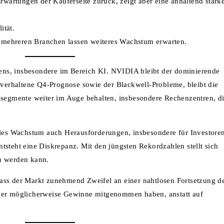
Erwartungen der Käuferseite zurück, zeigt aber eine anhaltend stark
ität.
 in mehreren Branchen lassen weiteres Wachstum erwarten.
ns, insbesondere im Bereich KI. NVIDIA bleibt der dominierende
e verhaltene Q4-Prognose sowie der Blackwell-Probleme, bleibt die
mssegmente weiter im Auge behalten, insbesondere Rechenzentren, d
es Wachstum auch Herausforderungen, insbesondere für Investoren
tsteht eine Diskrepanz. Mit den jüngsten Rekordzahlen stellt sich
en werden kann.
ass der Markt zunehmend Zweifel an einer nahtlosen Fortsetzung d
eger möglicherweise Gewinne mitgenommen haben, anstatt auf