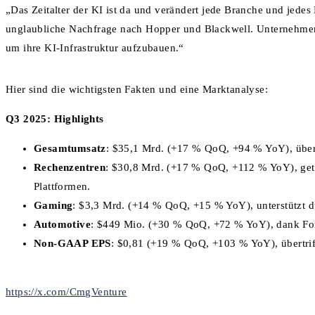
„Das Zeitalter der KI ist da und verändert jede Branche und jedes
unglaubliche Nachfrage nach Hopper und Blackwell. Unternehmen
um ihre KI-Infrastruktur aufzubauen.“
Hier sind die wichtigsten Fakten und eine Marktanalyse:
Q3 2025: Highlights
Gesamtumsatz
: $35,1 Mrd. (+17 % QoQ, +94 % YoY), über
Rechenzentren
: $30,8 Mrd. (+17 % QoQ, +112 % YoY), getr
Plattformen.
Gaming
: $3,3 Mrd. (+14 % QoQ, +15 % YoY), unterstützt 
Automotive
: $449 Mio. (+30 % QoQ, +72 % YoY), dank For
Non-GAAP EPS
: $0,81 (+19 % QoQ, +103 % YoY), übertrif
https://x.com/CmgVenture