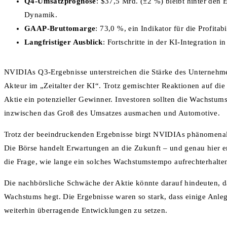
Q4-Umsatzprognose
: $37,5 Mrd. (±2 %) bleibt hinter den 
Dynamik.
GAAP-Bruttomarge
: 73,0 %, ein Indikator für die Profitabil
Langfristiger Ausblick
: Fortschritte in der KI-Integration
NVIDIAs Q3-Ergebnisse unterstreichen die Stärke des Unternehme
Akteur im „Zeitalter der KI“. Trotz gemischter Reaktionen auf di
Aktie ein potenzieller Gewinner. Investoren sollten die Wachstu
inzwischen das Groß des Umsatzes ausmachen und Automotive.
Trotz der beeindruckenden Ergebnisse birgt NVIDIAs phänomenal
Die Börse handelt Erwartungen an die Zukunft – und genau hier en
die Frage, wie lange ein solches Wachstumstempo aufrechterhalt
Die nachbörsliche Schwäche der Aktie könnte darauf hindeuten, d
Wachstums hegt. Die Ergebnisse waren so stark, dass einige Anl
weiterhin überragende Entwicklungen zu setzen.