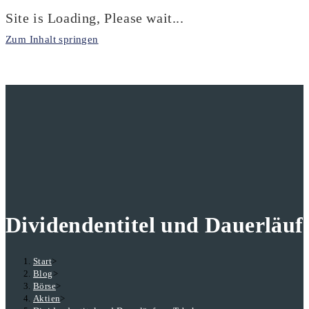
Site is Loading, Please wait...
Zum Inhalt springen
Dividendentitel und Dauerläuf
Start
>
Blog
>
Börse
>
Aktien
>