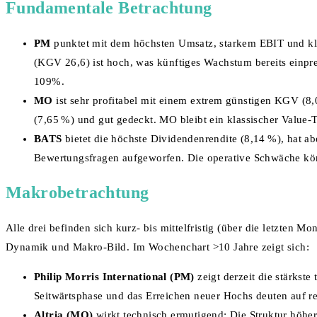
Fundamentale Betrachtung
PM
punktet mit dem höchsten Umsatz, starkem EBIT und kla
(KGV 26,6) ist hoch, was künftiges Wachstum bereits einpre
109%.
MO
ist sehr profitabel mit einem extrem günstigen KGV (8,
(7,65 %) und gut gedeckt. MO bleibt ein klassischer Value-
BATS
bietet die höchste Dividendenrendite (8,14 %), hat
Bewertungsfragen aufgeworfen. Die operative Schwäche kön
Makrobetrachtung
Alle drei befinden sich kurz- bis mittelfristig (über die letzten M
Dynamik und Makro-Bild. Im Wochenchart >10 Jahre zeigt sich:
Philip Morris International (PM)
zeigt derzeit die stärkst
Seitwärtsphase und das Erreichen neuer Hochs deuten auf rela
Altria (MO)
wirkt technisch ermutigend: Die Struktur höhere