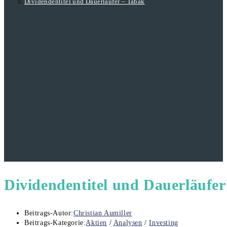
Dividendentitel und Dauerläufer – Tabak
Dividendentitel und Dauerläufer
Beitrags-Autor:
Christian Aumiller
Beitrags-Kategorie:
Aktien
/
Analysen
/
Investing