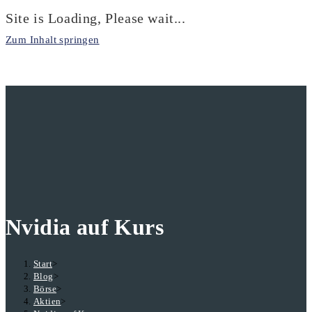
Site is Loading, Please wait...
Zum Inhalt springen
Nvidia auf Kurs
Start
>
Blog
>
Börse
>
Aktien
>