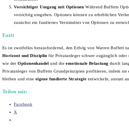
Vorsichtiger Umgang mit Optionen
Während Buffetts Option
vorsichtig umgehen. Optionen können zu erheblichen Verluste
zunächst ein fundiertes Verständnis von Optionen zu entwic
Fazit
Es ist zweifellos herausfordernd, den Erfolg von Warren Buffett
Horizont und Disziplin
für Privatanleger schwer zugänglich ode
wie der
Optionenhandel
und die
emotionale Belastung
durch lan
Privatanleger von Buffetts Grundprinzipien profitieren, indem sie 
bleiben und eine
eigene fundierte Strategie
entwickeln, anstatt a
Teilen mit:
Facebook
X