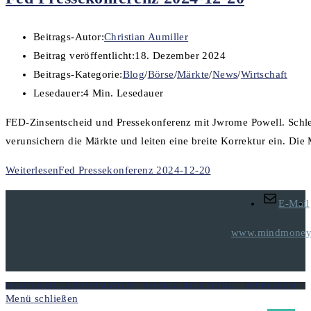
Beitrags-Autor:
Christian Aumiller
Beitrag veröffentlicht:
18. Dezember 2024
Beitrags-Kategorie:
Blog
/
Börse
/
Märkte
/
News
/
Wirtschaft
Lesedauer:
4 Min. Lesedauer
FED-Zinsentscheid und Pressekonferenz mit Jwrome Powell. Schlech
verunsichern die Märkte und leiten eine breite Korrektur ein. Die
Weiterlesen
Fed Pressekonferenz 2024-12-20
E-Mail
www.mindmoneyt
DATENSCHUTZINFORMATION
-
COOKIE-RICHTLINIE
-
IMPRESSUM
Menü schließen